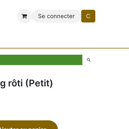
Se connecter
C
ez-nous
g rôti (Petit)